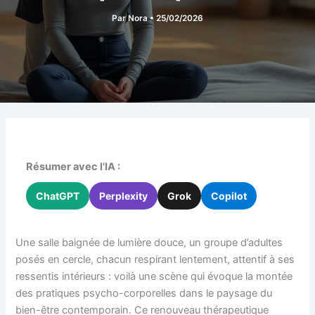
Par
Nora
•
25/02/2026
Résumer avec l'IA :
ChatGPT
Perplexity
Grok
Copilot
Une salle baignée de lumière douce, un groupe d’adultes
posés en cercle, chacun respirant lentement, attentif à ses
ressentis intérieurs : voilà une scène qui évoque la montée
des pratiques psycho-corporelles dans le paysage du
bien-être contemporain. Ce renouveau thérapeutique