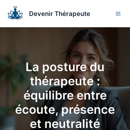
Aller
au
Devenir Thérapeute
contenu
La posture du
thérapeute :
équilibre entre
écoute, présence
et neutralité