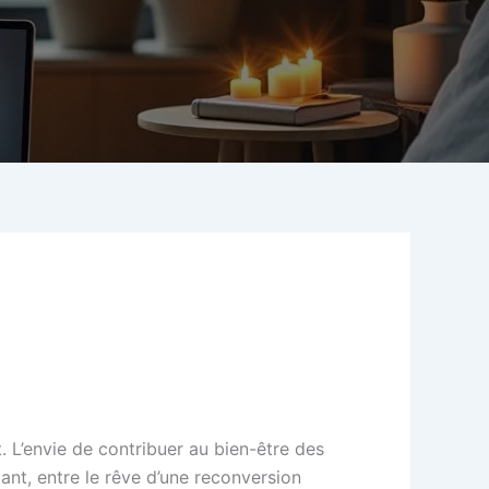
. L’envie de contribuer au bien-être des
ant, entre le rêve d’une reconversion