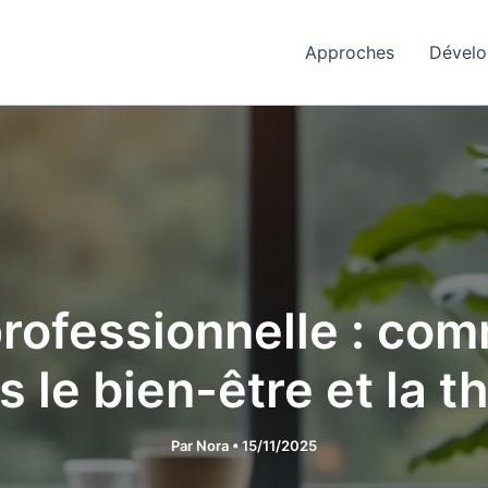
Approches
Dévelo
rofessionnelle : com
s le bien-être et la t
Par
Nora
•
15/11/2025