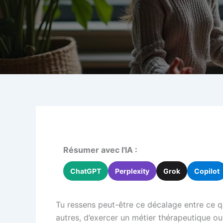
Résumer avec l'IA :
ChatGPT
Perplexity
Grok
Copilot
Tu ressens peut-être ce décalage entre ce qu
autres, d’exercer un métier thérapeutique ou