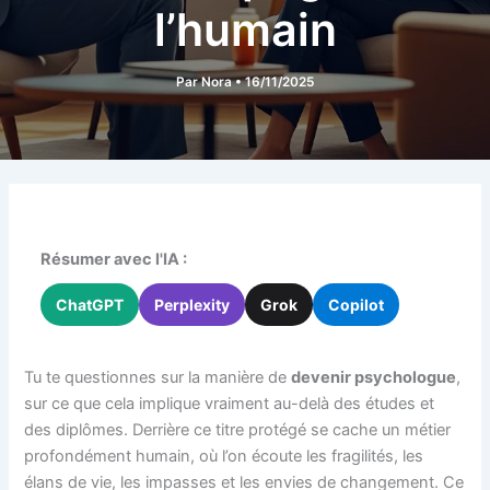
l’humain
Par
Nora
•
16/11/2025
Résumer avec l'IA :
ChatGPT
Perplexity
Grok
Copilot
Tu te questionnes sur la manière de
devenir psychologue
,
sur ce que cela implique vraiment au-delà des études et
des diplômes. Derrière ce titre protégé se cache un métier
profondément humain, où l’on écoute les fragilités, les
élans de vie, les impasses et les envies de changement. Ce