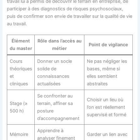
travail lui a permis de découvrir le terrain en entreprise, de
participer à des diagnostics de risques psychosociaux,
puis de confirmer son envie de travailler sur la qualité de vie
au travail.
Élément
Rôle dans l’accès au
Point de vigilance
du master
métier
Cours
Donner un socle
Ne pas négliger les
théoriques
solide de
bases, même si
et
connaissances
elles semblent
cliniques
actualisées
abstraites
Se confronter au
Choisir un lieu où
Stage (≥
terrain, affiner sa
l’on est réellement
500 h)
posture
supervisé et formé
d’accompagnement
Apprendre à
Mémoire
Garder un lien avec
analyser finement