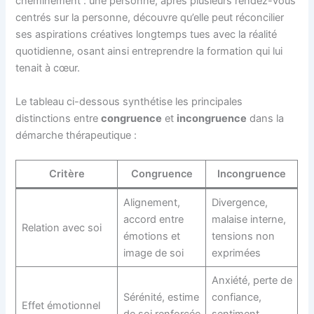
cheminement : une personne, après plusieurs rendez-vous
centrés sur la personne, découvre qu’elle peut réconcilier
ses aspirations créatives longtemps tues avec la réalité
quotidienne, osant ainsi entreprendre la formation qui lui
tenait à cœur.
Le tableau ci-dessous synthétise les principales
distinctions entre
congruence
et
incongruence
dans la
démarche thérapeutique :
Critère
Congruence
Incongruence
Alignement,
Divergence,
accord entre
malaise interne,
Relation avec soi
émotions et
tensions non
image de soi
exprimées
Anxiété, perte de
Sérénité, estime
confiance,
Effet émotionnel
de soi renforcée
sentiment