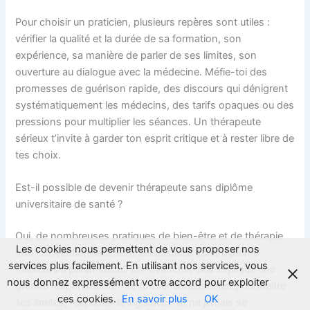
Pour choisir un praticien, plusieurs repères sont utiles :
vérifier la qualité et la durée de sa formation, son
expérience, sa manière de parler de ses limites, son
ouverture au dialogue avec la médecine. Méfie-toi des
promesses de guérison rapide, des discours qui dénigrent
systématiquement les médecins, des tarifs opaques ou des
pressions pour multiplier les séances. Un thérapeute
sérieux t’invite à garder ton esprit critique et à rester libre de
tes choix.
Est-il possible de devenir thérapeute sans diplôme
universitaire de santé ?
Oui, de nombreuses pratiques de bien-être et de thérapie
Les cookies nous permettent de vous proposer nos
non conventionnelle sont accessibles sans diplôme
services plus facilement. En utilisant nos services, vous
médical ou paramédical. En revanche, cela implique une
nous donnez expressément votre accord pour exploiter
grande responsabilité : se former sérieusement, connaître
ces cookies.
En savoir plus
OK
ses limites, respecter la législation et ne jamais se