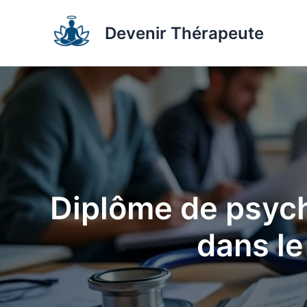
Aller
au
Devenir Thérapeute
contenu
Diplôme de psych
dans le