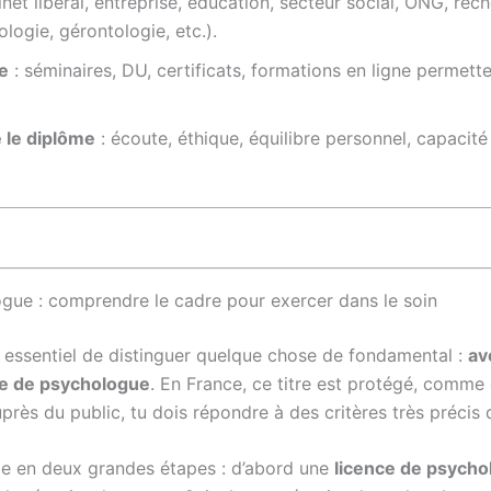
inet libéral, entreprise, éducation, secteur social, ONG, re
logie, gérontologie, etc.).
e
: séminaires, DU, certificats, formations en ligne permetten
 le diplôme
: écoute, éthique, équilibre personnel, capacit
ogue : comprendre le cadre pour exercer dans le soin
t essentiel de distinguer quelque chose de fondamental :
av
tre de psychologue
. En France, ce titre est protégé, comme 
ès du public, tu dois répondre à des critères très précis dé
ule en deux grandes étapes : d’abord une
licence de psycho